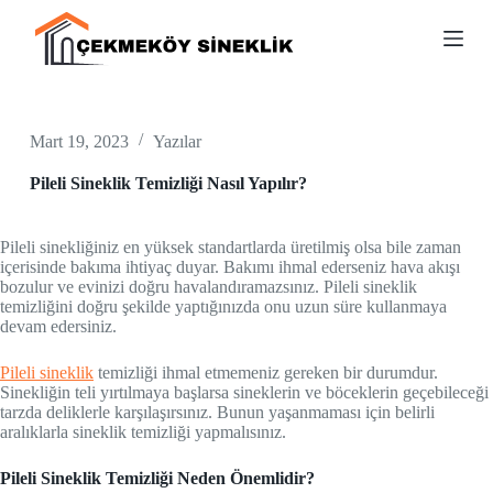
S
k
i
p
t
o
c
Mart 19, 2023
Yazılar
o
n
Pileli Sineklik Temizliği Nasıl Yapılır?
t
e
n
Pileli sinekliğiniz en yüksek standartlarda üretilmiş olsa bile zaman
t
içerisinde bakıma ihtiyaç duyar. Bakımı ihmal ederseniz hava akışı
bozulur ve evinizi doğru havalandıramazsınız. Pileli sineklik
temizliğini doğru şekilde yaptığınızda onu uzun süre kullanmaya
devam edersiniz.
Pileli sineklik
temizliği ihmal etmemeniz gereken bir durumdur.
Sinekliğin teli yırtılmaya başlarsa sineklerin ve böceklerin geçebileceği
tarzda deliklerle karşılaşırsınız. Bunun yaşanmaması için belirli
aralıklarla sineklik temizliği yapmalısınız.
Pileli Sineklik Temizliği Neden Önemlidir?