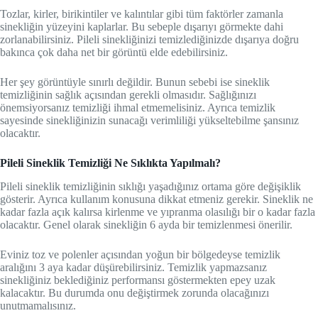
Tozlar, kirler, birikintiler ve kalıntılar gibi tüm faktörler zamanla
sinekliğin yüzeyini kaplarlar. Bu sebeple dışarıyı görmekte dahi
zorlanabilirsiniz. Pileli sinekliğinizi temizlediğinizde dışarıya doğru
bakınca çok daha net bir görüntü elde edebilirsiniz.
Her şey görüntüyle sınırlı değildir. Bunun sebebi ise sineklik
temizliğinin sağlık açısından gerekli olmasıdır. Sağlığınızı
önemsiyorsanız temizliği ihmal etmemelisiniz. Ayrıca temizlik
sayesinde sinekliğinizin sunacağı verimliliği yükseltebilme şansınız
olacaktır.
Pileli Sineklik Temizliği Ne Sıklıkta Yapılmalı?
Pileli sineklik temizliğinin sıklığı yaşadığınız ortama göre değişiklik
gösterir. Ayrıca kullanım konusuna dikkat etmeniz gerekir. Sineklik ne
kadar fazla açık kalırsa kirlenme ve yıpranma olasılığı bir o kadar fazla
olacaktır. Genel olarak sinekliğin 6 ayda bir temizlenmesi önerilir.
Eviniz toz ve polenler açısından yoğun bir bölgedeyse temizlik
aralığını 3 aya kadar düşürebilirsiniz. Temizlik yapmazsanız
sinekliğiniz beklediğiniz performansı göstermekten epey uzak
kalacaktır. Bu durumda onu değiştirmek zorunda olacağınızı
unutmamalısınız.