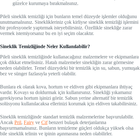
güzelce kurumaya bırakmalısınız.
Pileli sineklik temizliği için bunların temel düzeyde işlemler olduğunu
unutmamalısınız. Sineklikleriniz çok kirliyse sineklik temizliği işlemini
bir profesyonele yaptırmak isteyebilirsiniz. Özellikle sinekliğe zarar
vermek istemiyorsanız bu en iyi seçim olacaktır.
Sineklik Temizliğinde Neler Kullanılabilir?
Pileli sineklik temizliğinde kullanacağınız malzemelere ve ekipmanlara
çok dikkat etmelisiniz. Hatalı malzemeler sinekliğin zarar görmesine
neden olabilirler. Temel düzeydeki bir temizlik için su, sabun, yumuşak
bez ve sünger fazlasıyla yeterli olabilir.
Bunlara ek olarak kova, hortum ve eldiven gibi ekipmanlara ihtiyaç
vardır. Kovayı su doldurmak için kullanırsınız. Sinekliği yıkamanız
gerekiyorsa hortum işinizi görür. Sabun yerine alternatif bir temizlik
solüsyonu kullanılacaksa ellerinizi korumak için eldiven takabilirsiniz.
Sineklik temizliğinde standart temizlik malzemelerine başvurulabilir.
Ancak
Pril
,
Fairy
ve
Cif
benzeri bulaşık deterjanlarına
başvurmamalısınız. Bunların temizleme güçleri oldukça yüksek olsa
bile sineklik telinin ve ipinin aşınmasına neden olabilirler.