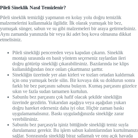
Pileli Sineklik Nasıl Temizlenir?
Pileli sineklik temizliği yapmanın en kolay yolu doğru temizlik
malzemelerini kullanmakla ilgilidir. İlk olarak yumuşak bir bez,
yumuşak sünger, sabun ve su gibi malzemeleri bir araya getirmelisiniz.
Aynı zamanda yanınızda bir veya iki adet boş kova olmasına dikkat
etmelisiniz.
Pileli sinekliği pencereden veya kapıdan çıkarın. Sineklik
montajı sırasında en basit yöntem seçerseniz raylardan ileri
doğru götürüp sinekliği çıkarabilirsiniz. Bazılarında ise klips
kullanıldığından önce onları çıkartmanız şarttır.
Sinekliğin üzerinde yer alan kirleri ve tozları ortadan kaldırmak
için onu yumuşak bezle silin. Bir kovaya ılık su doldurun sonra
farklı bir bez parçasını sabuna bulayın. Kumaş parçasını güzelce
sıkın ve fazla sudan tamamen kurtulun.
Sabunlu bez parçasını çok hafif olacak şekilde sinekliğin
üzerinde gezdirin. Yukarıdan aşağıya veya aşağıdan yukarı
doğru hareket ederseniz daha iyi olur. Hiçbir zaman baskı
uygulamamalısınız. Baskı uyguladığınızda sinekliğe zarar
verebilirsiniz.
Sabunlu bez parçasıyla işiniz bittiğinde sinekliği temiz suyla
durulamanız gerekir. Bu işlem sabun kalıntılarından kurtulmanızı
sağlar. Sonrasında sinekliği biraz sallamalı ve onu açık havada