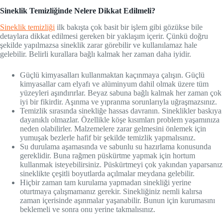
Sineklik Temizliğinde Nelere Dikkat Edilmeli?
Sineklik temizliği
ilk bakışta çok basit bir işlem gibi gözükse bile
detaylara dikkat edilmesi gereken bir yaklaşım içerir. Çünkü doğru
şekilde yapılmazsa sineklik zarar görebilir ve kullanılamaz hale
gelebilir. Belirli kurallara bağlı kalmak her zaman daha iyidir.
Güçlü kimyasalları kullanmaktan kaçınmaya çalışın. Güçlü
kimyasallar cam elyafı ve alüminyum dahil olmak üzere tüm
yüzeyleri aşındırırlar. Beyaz sabuna bağlı kalmak her zaman çok
iyi bir fikirdir. Aşınma ve yıpranma sorunlarıyla uğraşmazsınız.
Temizlik sırasında sinekliğe hassas davranın. Sineklikler baskıya
dayanıklı olmazlar. Özellikle köşe kısımları problem yaşamınıza
neden olabilirler. Malzemelere zarar gelmesini önlemek için
yumuşak bezlerle hafif bir şekilde temizlik yapmalısınız.
Su durulama aşamasında ve sabunlu su hazırlama konusunda
gereklidir. Buna rağmen püskürtme yapmak için hortum
kullanmak isteyebilirsiniz. Püskürtmeyi çok yakından yaparsanız
sineklikte çeşitli boyutlarda açılmalar meydana gelebilir.
Hiçbir zaman tam kurulama yapmadan sinekliği yerine
oturtmaya çalışmamanız gerekir. Sinekliğiniz nemli kalırsa
zaman içerisinde aşınmalar yaşanabilir. Bunun için kurumasını
beklemeli ve sonra onu yerine takmalısınız.