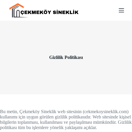
S
k
i
p
t
o
c
o
n
t
Gizlilik Politikası
e
n
t
Bu metin, Çekmeköy Sineklik web sitesinin (cekmekoysineklik.com)
kullanımı için uygun görülen gizlilik politikasıdır. Web sitesinde kişisel
bilgilerin toplanması, kullanılması ve paylaşılması mümkündür. Gizlilik
politikası tüm bu işlemlere yönelik yaklaşımı açıklar.