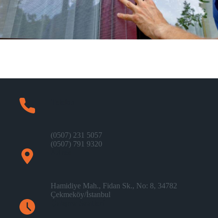
Telefon
(0507) 231 5057
(0507) 791 9320
Adres​
Hamidiye Mah., Fidan Sk., No: 8, 34782
Çekmeköy/İstanbul
Çalışma Saatleri