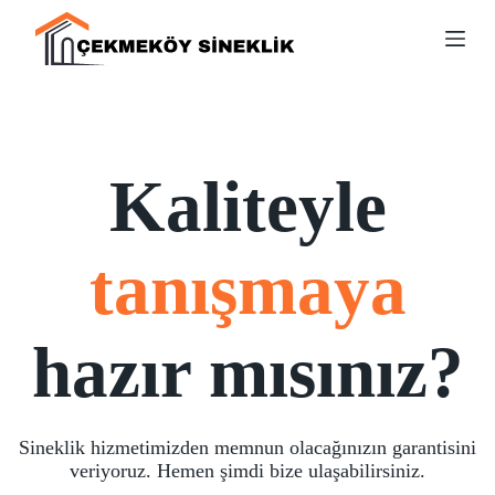
S
k
i
p
t
o
c
o
Kaliteyle
n
t
e
n
t
tanışmaya
hazır mısınız?
Sineklik hizmetimizden memnun olacağınızın garantisini
veriyoruz. Hemen şimdi bize ulaşabilirsiniz.